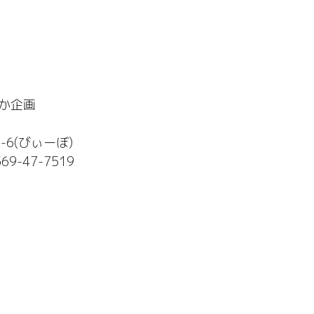
か企画
6(びぃーぼ)
569-47-7519