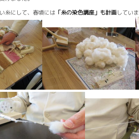
い糸にして、春頃には
「糸の染色講座」も計画
していま