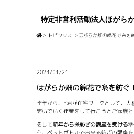
特定非営利活動法人ほがら
＞ トピックス ＞
ほがらか畑の綿花で糸を
2024/01/21
ほがらか畑の綿花で糸を紡ぐ
昨年から、Y君が在宅ワークとして、大
紡いでいく作業をして行こうとご家族と
そして
新年から糸紡ぎの講座を受ける
準
う、ペットボトルで出来る紡ぎの講座を