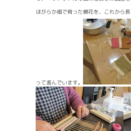
ほがらか畑で育った綿花を、これから長
って進んでいます。